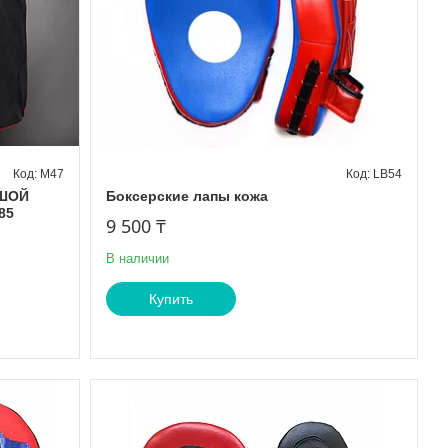
M47
LB54
ЬШОЙ
Боксерские лапы кожа
85
9 500 ₸
В наличии
Купить