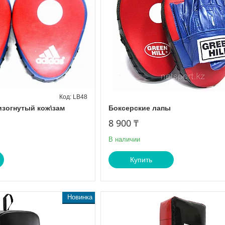
LB48
изогнутый кож\зам
Боксерские лапы
8 900 ₸
В наличии
Купить
Новинка