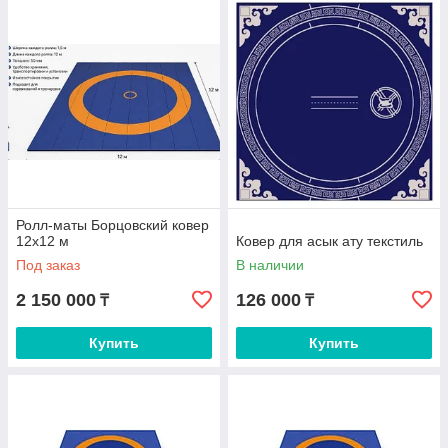
Ролл-маты Борцовский ковер
12х12 м
Ковер для асык ату текстиль
Под заказ
В наличии
2 150 000
126 000
₸
₸
Купить
Купить