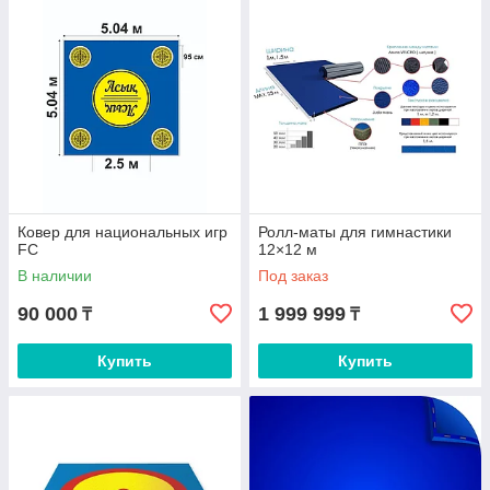
матов.
Ковер для национальных игр
Ролл-маты для гимнастики
Продукция сертифицирована ГОСТ
FC
12×12 м
В наличии
Под заказ
90 000
1 999 999
₸
₸
Купить
Купить
Система менеджмента качества
.