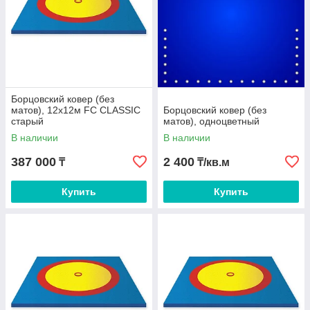
Борцовский ковер (без
матов), 12х12м FC CLASSIC
Борцовский ковер (без
Международная ассоциация производителей
старый
матов), одноцветный
спортивных товаров
В наличии
В наличии
387 000
2 400
₸
₸/кв.м
Купить
Купить
Сделано в Казастане с любовью к спорту