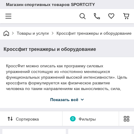
Магазин спортивных товаров SPORTCITY
Товары и услуги
Кроссфит тренажеры и оборудование
Кроссфит тренажеры и оборудование
КроссФит можно описать как программу силовых
упражнений состоящую из «постоянно меняющихся
функциональных упражнений высокой интенсивности». Цель
кроссфита формулируется как физическое развитие
человека по таким направлениям как выносливость, сила,
гибкость, скорость, координация, точность, а также
Показать всё
улучшение работоспособности сердечно-сосудистой и
дыхательной систем, быстрота адаптации к смене нагрузок и
др. Программа возникла, когда появилась необходимость
тренировки, подходящей для любого вида спорта (для
Сортировка
0
Фильтры
людей различного уровня подготовки).