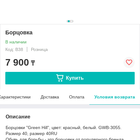
Борцовка
В наличии
Код: B38
Розница
7 900
₸
Купить
Характеристики
Доставка
Оплата
Условия возврата
Описание
Борцовки "Green Hill", цвет: красный, белый. GWB-3055.
Размер 40, размер 40RU
Обувь для борьбы - это борцовки от популярного бренда