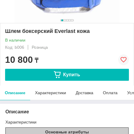
Шлем боксерский Everlast кожа
В наличии
Код: b006
Розница
10 800
₸
Купить
Описание
Характеристики
Доставка
Оплата
Усл
Описание
Характеристики
Основные атрибуты