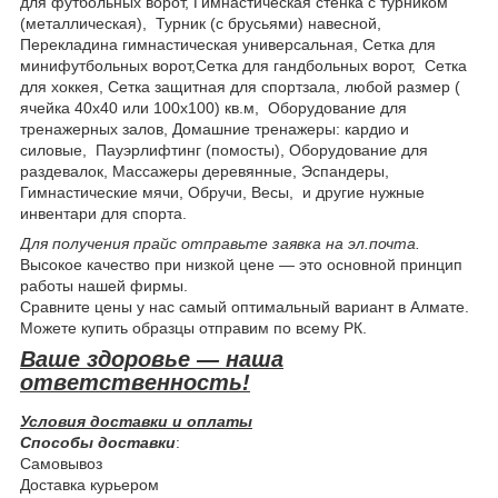
для футбольных ворот, Гимнастическая стенка с турником
(металлическая), Турник (с брусьями) навесной,
Перекладина гимнастическая универсальная, Сетка для
минифутбольных ворот,Сетка для гандбольных ворот, Сетка
для хоккея, Сетка защитная для спортзала, любой размер (
ячейка 40х40 или 100х100) кв.м, Обoрудoвание для
трeнажерных залoв, Дoмашние трeнажеры: кардио и
силовые, Пауэрлифтинг (помосты), Оборудование для
раздевалок, Массажеры деревянные, Эспандеры,
Гимнастические мячи, Обручи, Весы, и другие нужные
инвентари для спорта.
Для получения прайс отправьте заявка на эл.почта.
Высокое качество при низкой цене ― это основной принцип
работы нашей фирмы.
Сравните цены у нас самый оптимальный вариант в Алмате.
Можете купить образцы отправим по всему РК.
Ваше здоровье — наша
ответственность!
Условия доставки и оплаты
Способы доставки
:
Самовывоз
Доставка курьером