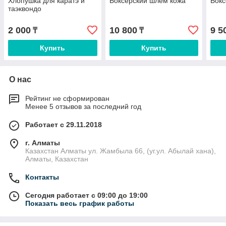
Хлопушка для каратэ и
Боксерский шлем кожа
Бокс
таэквондо
2 000
10 800
9 5
₸
₸
Купить
Купить
О нас
Рейтинг не сформирован
Менее 5 отзывов за последний год
Работает с 29.11.2018
г. Алматы
Казахстан Алматы ул. Жамбыла 66, (уг.ул. Абылай хана),
Алматы, Казахстан
Контакты
Сегодня работает с 09:00 до 19:00
Показать весь график работы