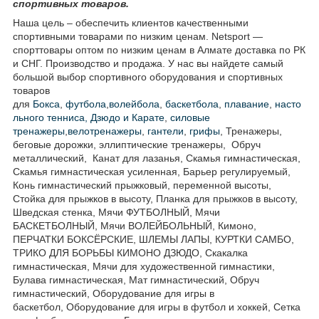
спортивных товаров.
Наша цель – обеспечить клиентов качественными
спортивными товарами по низким ценам. Netsport —
спорттовары оптом по низким ценам в Алмате доставка по РК
и СНГ. Производство и продажа. У нас вы найдете самый
большой выбор спортивного оборудования и спортивных
товаров
для
Бокса
,
футбола
,
волейбола
,
баскетбола
,
плавание
,
насто
льного тенниса,
Дзюдо и Карате
,
силовые
тренажеры
,
велотренажеры
,
гантели
,
грифы
, Тренажеры,
беговые дорожки, эллиптические тренажеры, Обруч
металлический, Канат для лазанья, Скамья гимнастическая,
Скамья гимнастическая усиленная, Барьер регулируемый,
Конь гимнастический прыжковый, переменной высоты,
Стойка для прыжков в высоту, Планка для прыжков в высоту,
Шведская стенка, Мячи ФУТБОЛНЫЙ, Мячи
БАСКЕТБОЛНЫЙ, Мячи ВОЛЕЙБОЛЬНЫЙ, Кимоно,
ПЕРЧАТКИ БОКСЁРСКИЕ, ШЛЕМЫ ЛАПЫ, КУРТКИ САМБО,
ТРИКО ДЛЯ БОРЬБЫ КИМОНО ДЗЮДО, Скакалка
гимнастическая, Мячи для художественной гимнастики,
Булава гимнастическая, Мат гимнастический, Обруч
гимнастический, Оборудование для игры в
баскетбол, Оборудование для игры в футбол и хоккей, Сетка