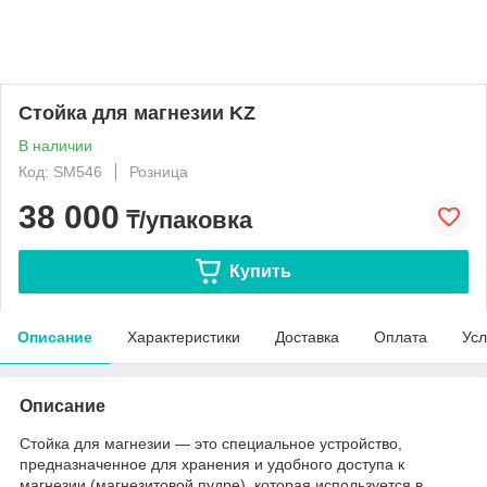
Стойка для магнезии KZ
В наличии
Код: SM546
Розница
38 000
₸/упаковка
Купить
Описание
Характеристики
Доставка
Оплата
Усл
Описание
Стойка для магнезии — это специальное устройство,
предназначенное для хранения и удобного доступа к
магнезии (магнезитовой пудре), которая используется в