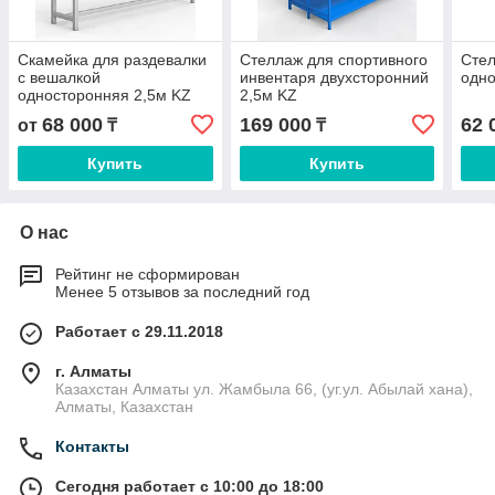
Скамейка для раздевалки
Стеллаж для спортивного
Стел
c вешалкой
инвентаря двухсторонний
одно
односторонняя 2,5м KZ
2,5м KZ
68 000
169 000
62 
от
₸
₸
Купить
Купить
О нас
Рейтинг не сформирован
Менее 5 отзывов за последний год
Работает с 29.11.2018
г. Алматы
Казахстан Алматы ул. Жамбыла 66, (уг.ул. Абылай хана),
Алматы, Казахстан
Контакты
Сегодня работает с 10:00 до 18:00