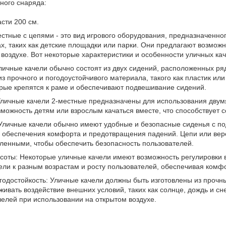
ного снаряда:
сти 200 см.
стные с цепями - это вид игрового оборудования, предназначенног
, таких как детские площадки или парки. Они предлагают возмож
воздухе. Вот некоторые характеристики и особенности уличных ка
личные качели обычно состоят из двух сидений, расположенных ряд
з прочного и погодоустойчивого материала, такого как пластик ил
орые крепятся к раме и обеспечивают подвешивание сидений.
Уличные качели 2-местные предназначены для использования дву
можность детям или взрослым качаться вместе, что способствует 
 Уличные качели обычно имеют удобные и безопасные сиденья с п
я обеспечения комфорта и предотвращения падений. Цепи или вер
ленными, чтобы обеспечить безопасность пользователей.
соты: Некоторые уличные качели имеют возможность регулировки 
ели к разным возрастам и росту пользователей, обеспечивая комфо
годостойкость: Уличные качели должны быть изготовлены из прочн
ивать воздействие внешних условий, таких как солнце, дождь и сне
челей при использовании на открытом воздухе.