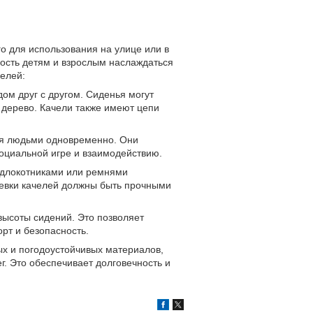
о для использования на улице или в
ность детям и взрослым наслаждаться
челей:
ом друг с другом. Сиденья могут
и дерево. Качели также имеют цепи
мя людьми одновременно. Они
социальной игре и взаимодействию.
одлокотниками или ремнями
евки качелей должны быть прочными
высоты сидений. Это позволяет
рт и безопасность.
ых и погодоустойчивых материалов,
г. Это обеспечивает долговечность и