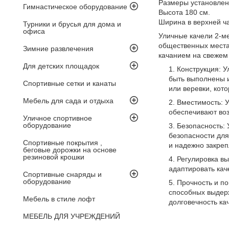
Размеры установлен
Гимнастическое оборудование
Высота 180 см.
Ширина в верхней ча
Турники и брусья для дома и
офиса
Уличные качели 2-ме
общественных местах
Зимние развлечения
качанием на свежем 
Для детских площадок
Конструкция: У
быть выполнены и
Спортивные сетки и канаты
или веревки, кот
Мебель для сада и отдыха
Вместимость: 
обеспечивают воз
Уличное спортивное
оборудование
Безопасность:
безопасности дл
Спортивные покрытия ,
и надежно закреп
беговые дорожки на основе
резиновой крошки
Регулировка вы
адаптировать кач
Спортивные снаряды и
оборудование
Прочность и по
способных выдерж
Мебель в стиле лофт
долговечность ка
МЕБЕЛЬ ДЛЯ УЧРЕЖДЕНИЙ