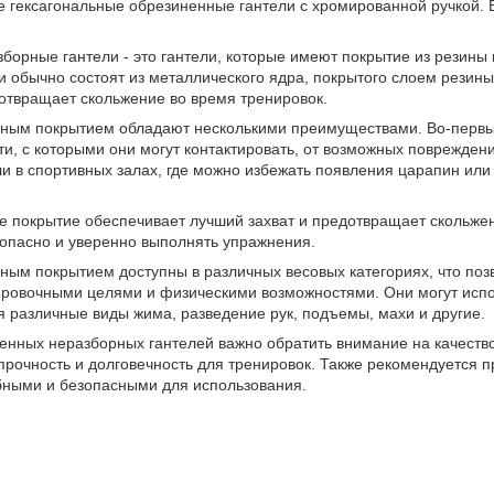
гексагональные обрезиненные гантели с хромированной ручкой. Вес 
орные гантели - это гантели, которые имеют покрытие из резины 
и обычно состоят из металлического ядра, покрытого слоем резины
отвращает скольжение во время тренировок.
нным покрытием обладают несколькими преимуществами. Во-первы
ти, с которыми они могут контактировать, от возможных поврежден
и в спортивных залах, где можно избежать появления царапин или 
е покрытие обеспечивает лучший захват и предотвращает скольжен
зопасно и уверенно выполнять упражнения.
ным покрытием доступны в различных весовых категориях, что поз
нировочными целями и физическими возможностями. Они могут испо
 различные виды жима, разведение рук, подъемы, махи и другие.
нных неразборных гантелей важно обратить внимание на качество 
рочность и долговечность для тренировок. Также рекомендуется п
бными и безопасными для использования.