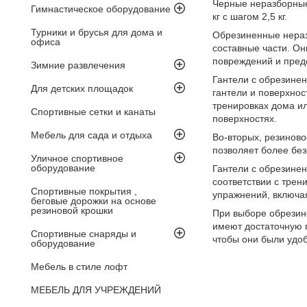
Черные неразборные 
Гимнастическое оборудование
кг с шагом 2,5 кг.
Турники и брусья для дома и
Обрезиненные неразб
офиса
составные части. Он
повреждений и пред
Зимние развлечения
Гантели с обрезине
Для детских площадок
гантели и поверхнос
тренировках дома ил
Спортивные сетки и канаты
поверхностях.
Мебель для сада и отдыха
Во-вторых, резиново
позволяет более бе
Уличное спортивное
оборудование
Гантели с обрезинен
соответствии с тре
Спортивные покрытия ,
упражнений, включая
беговые дорожки на основе
резиновой крошки
При выборе обрезине
имеют достаточную п
Спортивные снаряды и
чтобы они были удо
оборудование
Мебель в стиле лофт
МЕБЕЛЬ ДЛЯ УЧРЕЖДЕНИЙ