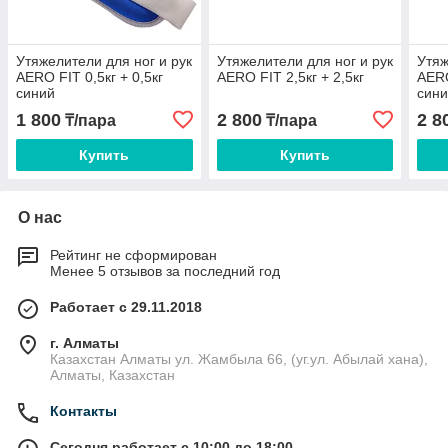
Утяжелители для ног и рук
Утяжелители для ног и рук
Утяж
AERO FIT 0,5кг + 0,5кг
AERO FIT 2,5кг + 2,5кг
AERO
синий
син
1 800
2 800
2 8
₸/пара
₸/пара
Купить
Купить
О нас
Рейтинг не сформирован
Менее 5 отзывов за последний год
Работает с 29.11.2018
г. Алматы
Казахстан Алматы ул. Жамбыла 66, (уг.ул. Абылай хана),
Алматы, Казахстан
Контакты
Сегодня работает с 10:00 до 18:00