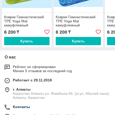
Коврик Гимнастический
Коврик Гимнастический
Ковр
ТРЕ Yoga Mat
ТРЕ Yoga Mat
ТРЕ 
камуфляжный
камуфляжный
кам
183х61х6мм Зеленый
183х61х6мм Синий
6 200
6 200
6 2
₸
₸
Купить
Купить
О нас
Рейтинг не сформирован
Менее 5 отзывов за последний год
Работает с 29.11.2018
г. Алматы
Казахстан Алматы ул. Жамбыла 66, (уг.ул. Абылай хана),
Алматы, Казахстан
Контакты