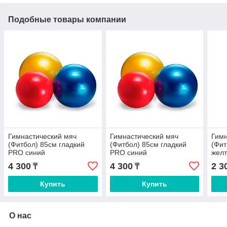
Подобные товары компании
Гимнастический мяч
Гимнастический мяч
Гимн
(Фитбол) 85см гладкий
(Фитбол) 85см гладкий
(Фит
PRO синий
PRO синий
жел
4 300
4 300
2 3
₸
₸
Купить
Купить
О нас