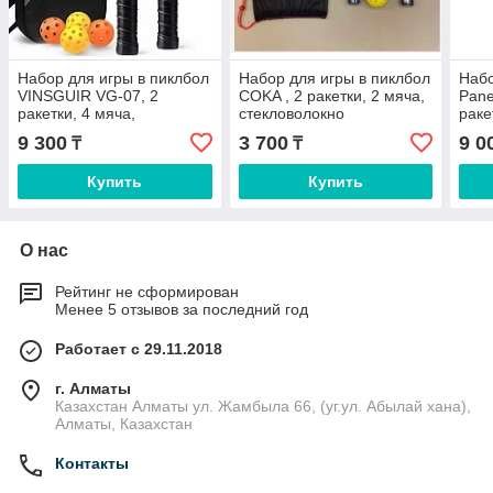
Набор для игры в пиклбол
Набор для игры в пиклбол
Набо
VINSGUIR VG-07, 2
COKA , 2 ракетки, 2 мяча,
Pane
ракетки, 4 мяча,
стекловолокно
раке
стекловолокно
стек
9 300
3 700
9 0
₸
₸
Купить
Купить
О нас
Рейтинг не сформирован
Менее 5 отзывов за последний год
Работает с 29.11.2018
г. Алматы
Казахстан Алматы ул. Жамбыла 66, (уг.ул. Абылай хана),
Алматы, Казахстан
Контакты