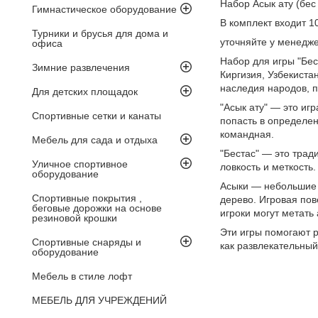
Набор Асык ату (бес 
Гимнастическое оборудование
В комплект входит 1
Турники и брусья для дома и
уточняйте у менедже
офиса
Набор для игры "Бес
Зимние развлечения
Киргизия, Узбекиста
наследия народов, 
Для детских площадок
"Асык ату" — это иг
Спортивные сетки и канаты
попасть в определен
командная.
Мебель для сада и отдыха
"Бестас" — это трад
Уличное спортивное
ловкость и меткость.
оборудование
Асыки — небольшие п
Спортивные покрытия ,
дерево. Игровая пов
беговые дорожки на основе
игроки могут метать 
резиновой крошки
Эти игры помогают р
Спортивные снаряды и
как развлекательный
оборудование
Мебель в стиле лофт
МЕБЕЛЬ ДЛЯ УЧРЕЖДЕНИЙ