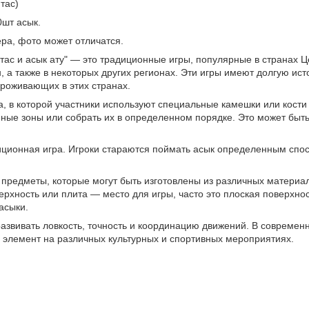
тас)
0шт асык.
ра, фото может отличатся.
тас и асык ату" — это традиционные игры, популярные в странах Це
н, а также в некоторых других регионах. Эти игры имеют долгую ис
проживающих в этих странах.
ра, в которой участники используют специальные камешки или кости
ные зоны или собрать их в определенном порядке. Это может быть 
иционная игра. Игроки стараются поймать асык определенным спо
редметы, которые могут быть изготовлены из различных материало
ерхность или плита — место для игры, часто это плоская поверхно
асыки.
азвивать ловкость, точность и координацию движений. В современ
 элемент на различных культурных и спортивных мероприятиях.