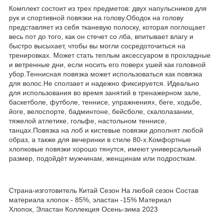
Комплект состоит из трех предметов: двух напульсников для
рук и спортивной повязки на голову.Ободок на голову
представляет из себя тканевую полоску, которая поглощает
весь пот до того, как он стечет со лба, впитывает влагу и
быстро высыхает, чтобы вы могли сосредоточиться на
тренировках. Может стать теплым аксессуаром в прохладные
и ветренные дни, если носить его поверх ушей как головной
убор.Теннисная повязка может использоваться как повязка
для волос.Не сползает и надежно фиксируется. Идеально
для использования во время занятий в тренажерном зале,
баскетболе, футболе, теннисе, упражнениях, беге, ходьбе,
йоге, велоспорте, бадминтоне, бейсболе, скалолазании,
тяжелой атлетике, гольфе, настольном теннисе,
танцах.Повязка на лоб и кистевые повязки дополнят любой
образ, а также для вечеринки в стиле 80-х.Комфортные
хлопковые повязки хорошо тянутся, имеют универсальный
размер, подойдёт мужчинам, женщинам или подросткам.
Страна-изготовитель Китай Сезон На любой сезон Состав
материала хлопок - 85%, эластан -15% Материал
Хлопок, Эластан Коллекция Осень-зима 2023