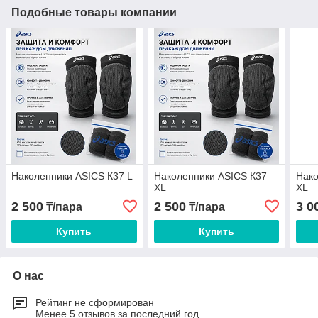
Подобные товары компании
Наколенники ASICS К37 L
Наколенники ASICS К37
Нако
ХL
ХL
2 500
2 500
3 0
₸/пара
₸/пара
Купить
Купить
О нас
Рейтинг не сформирован
Менее 5 отзывов за последний год