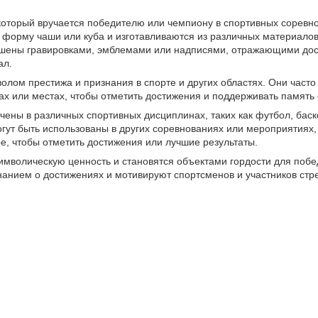
 который вручается победителю или чемпиону в спортивных соревн
форму чаши или куба и изготавливаются из различных материалов, 
ашены гравировками, эмблемами или надписями, отражающими дос
ал.
олом престижа и признания в спорте и других областях. Они часто
х или местах, чтобы отметить достижения и поддерживать память 
учены в различных спортивных дисциплинах, таких как футбол, баске
огут быть использованы в других соревнованиях или мероприятиях,
, чтобы отметить достижения или лучшие результаты.
имволическую ценность и становятся объектами гордости для побе
анием о достижениях и мотивируют спортсменов и участников стр