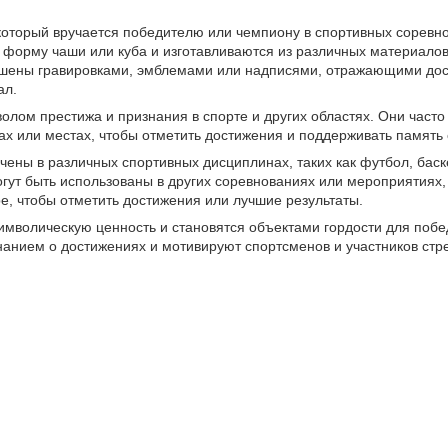
 который вручается победителю или чемпиону в спортивных соревн
форму чаши или куба и изготавливаются из различных материалов, 
ашены гравировками, эмблемами или надписями, отражающими дос
ал.
олом престижа и признания в спорте и других областях. Они часто
х или местах, чтобы отметить достижения и поддерживать память 
учены в различных спортивных дисциплинах, таких как футбол, баске
огут быть использованы в других соревнованиях или мероприятиях,
, чтобы отметить достижения или лучшие результаты.
имволическую ценность и становятся объектами гордости для побе
анием о достижениях и мотивируют спортсменов и участников стр