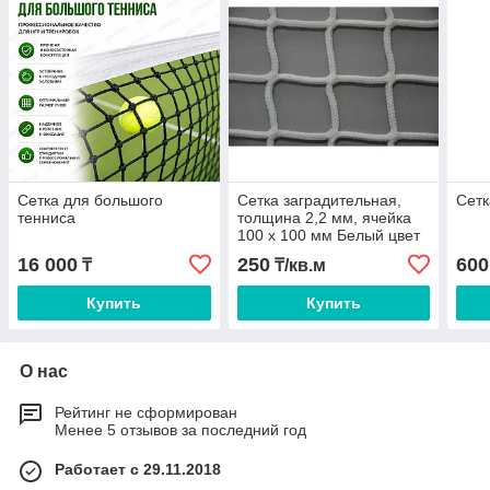
Сетка для большого
Сетка заградительная,
Сетк
тенниса
толщина 2,2 мм, ячейка
100 х 100 мм Белый цвет
ABK
16 000
250
600
₸
₸/кв.м
Купить
Купить
О нас
Рейтинг не сформирован
Менее 5 отзывов за последний год
Работает с 29.11.2018