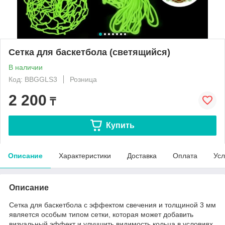
Сетка для баскетбола (светящийся)
В наличии
Код: BBGGLS3
Розница
2 200
₸
Купить
Описание
Характеристики
Доставка
Оплата
Усл
Описание
Сетка для баскетбола с эффектом свечения и толщиной 3 мм
является особым типом сетки, которая может добавить
визуальный эффект и улучшить видимость кольца в условиях