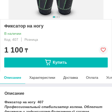
Фиксатор на ногу
В наличии
Код: 407
Розница
1 100
₸
Купить
Описание
Характеристики
Доставка
Оплата
Усл
Описание
Фи
ксатор на ногу 407
Профессиональный стабилизатор колена. Облегчит
движение и зафиксирует болезненный сустав.