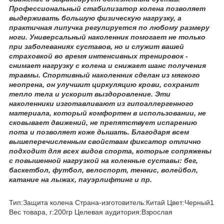
Профессиональный стабилизатор колена позволяет
выдерживать большую физическую нагрузку, а
практичная липучка регулируется по любому размеру
ноги. Универсальный наколенник помогает не только
при заболеваниях суставов, но и служит вашей
страховкой во время интенсивных тренировок -
снимает нагрузку с колена и снижает шанс получения
травмы. Спортивный наколенник сделан из мягкого
неопрена, он улучшит циркуляцию крови, сохранит
тепло тела и ускорит выздоровление. Эти
наколенники изготавливают из гипоаллергенного
материала, который комфортен в использовании, не
сковывает движений, не препятствует испарению
пота и позволяет коже дышать. Благодаря всем
вышеперечисленным свойствам фиксатор отлично
подходит для всех видов спорта, которые сопряжены
с повышенной нагрузкой на коленные суставы: бег,
баскетбол, футбол, велоспорт, теннис, волейбол,
катание на лыжах, пауэрлифтинг и пр.
Тип:Защита колена Страна-изготовитель:Китай Цвет:Черный1
Вес товара, г:200гр Целевая аудитория:Взрослая