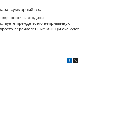
 пара, суммарный вес
оверхности -и ягодицы.
увствуете прежде всего непривычную
ли, просто перечисленные мышцы окажутся