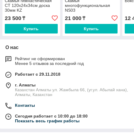
Скамья гимнастическая
Скамья
Бокс
СТ 120х24х34см доска
многофункциональная
30мм KZ
NS03
23 500
21 000
12 
₸
₸
Купить
Купить
О нас
Рейтинг не сформирован
Менее 5 отзывов за последний год
Работает с 29.11.2018
г. Алматы
Казахстан Алматы ул. Жамбыла 66, (уг.ул. Абылай хана),
Алматы, Казахстан
Контакты
Сегодня работает с 10:00 до 18:00
Показать весь график работы