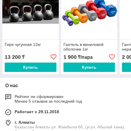
Гиря чугунная 12кг
Гантель в виниловой
Гант
оболочке 1кг
нера
13 200
1 900
2 0
₸
₸/пара
Купить
Купить
О нас
Рейтинг не сформирован
Менее 5 отзывов за последний год
Работает с 29.11.2018
г. Алматы
Казахстан Алматы ул. Жамбыла 66, (уг.ул. Абылай хана),