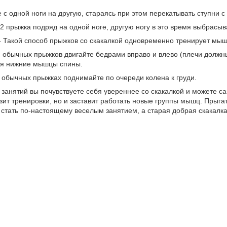
 с одной ноги на другую, стараясь при этом перекатывать ступни с 
 2 прыжка подряд на одной ноге, другую ногу в это время выбрасы
- Такой способ прыжков со скакалкой одновременно тренирует мыш
я обычных прыжков двигайте бедрами вправо и влево (плечи долж
ся нижние мышцы спины.
и обычных прыжках поднимайте по очереди колена к груди.
 занятий вы почувствуете себя увереннее со скакалкой и можете с
зит тренировки, но и заставит работать новые группы мышц. Прыга
 стать по-настоящему веселым занятием, а старая добрая скакалк