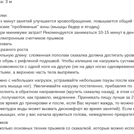
а: 3 м
лки:
их минут занятий улучшается кровообращение, повышается общий 
нские "проблемные" зоны (мышцы бедер и ягодиц)
ри минимуме затрат! Рекомендуется заниматься 10-15 минут в ден
электронным счетчиком прыжков
ровать
разного роста
льную длину: сложенная пополам скакалка должна достигать уров
 обувь с рифленой подошвой. Чтобы излишне не нагружать суставы
 возможности с одной ноги на другую (не на двух ногах одновремен
утыми, а верхнюю часть тела выпрямить.
жно с небольших нагрузок, устраивайте небольшие паузы после каж
ть мышца ног). Увеличивайте нагрузку постепенно, прибавляя по 
олнять в обратном направлении (крутить скакалку назад), в этом с
д получаются, как правило, медленнее. Принимать пищу лучше за 2
рое время до тренировки и после, если Вас мучает жажда, то можн
желудок воды может вызвать дискомфорт во время занятий). Если 
 мышцах, или у вас начала кружиться голова, немедленно прекратит
жков
олько основных техник прыжков со скакалкой, которые можно испол