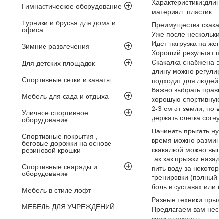
Характеристики:длин
Гимнастическое оборудование
материал: пластик
Турники и брусья для дома и
Преимущества скака
офиса
Уже после нескольк
Идет нагрузка на же
Зимние развлечения
Хороший результат п
Скакалка снабжена 
Для детских площадок
длину можно регули
Спортивные сетки и канаты
подходит для людей 
Важно выбрать прави
Мебель для сада и отдыха
хорошую спортивную
2-3 см от земли, по
Уличное спортивное
держать слегка согн
оборудование
Начинать прыгать ну
Спортивные покрытия ,
время можно размина
беговые дорожки на основе
скакалкой можно вып
резиновой крошки
так как прыжки наза
Спортивные снаряды и
пить воду за некото
оборудование
тренировки (полный 
боль в суставах или
Мебель в стиле лофт
Разные техники пры
МЕБЕЛЬ ДЛЯ УЧРЕЖДЕНИЙ
Предлагаем вам неск
свои элементы: