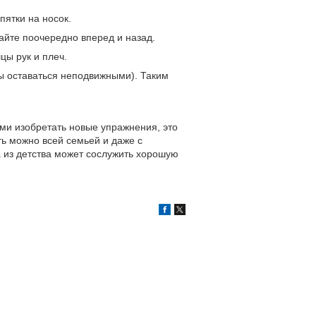
пятки на носок.
вайте поочередно вперед и назад.
цы рук и плеч.
ны оставаться неподвижными). Таким
ами изобретать новые упражнения, это
ть можно всей семьей и даже с
а из детства может сослужить хорошую