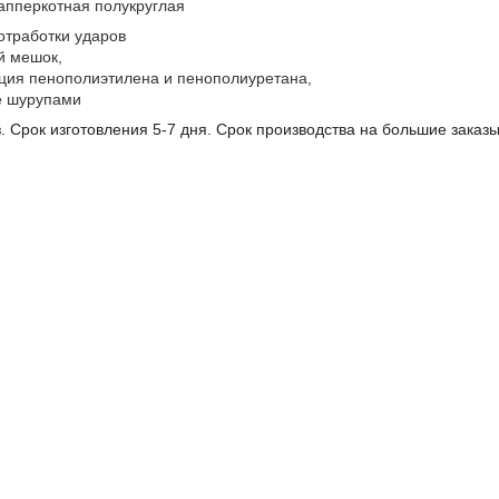
апперкотная полукруглая
отработки ударов
й мешок,
ия пенополиэтилена и пенополиуретана,
не шурупами
. Срок изготовления 5-7 дня. Срок производства на большие заказ