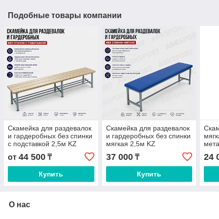
Подобные товары компании
Скамейка для раздевалок
Скамейка для раздевалок
Скам
и гардеробных без спинки
и гардеробных без спинки
мягк
с подставкой 2,5м KZ
мягкая 2,5м KZ
мета
44 500
37 000
24 
от
₸
₸
Купить
Купить
О нас