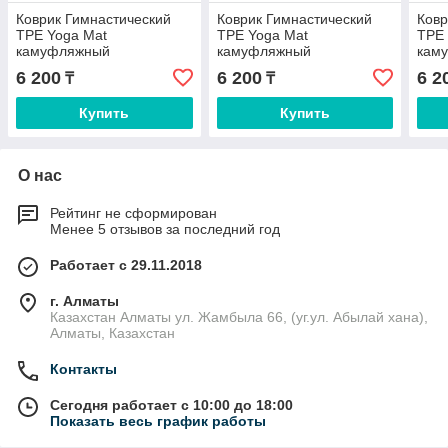
Коврик Гимнастический
Коврик Гимнастический
Ковр
ТРЕ Yoga Mat
ТРЕ Yoga Mat
ТРЕ 
камуфляжный
камуфляжный
кам
183х61х6мм Зеленый
183х61х6мм Синий
183
6 200
6 200
6 2
₸
₸
Купить
Купить
О нас
Рейтинг не сформирован
Менее 5 отзывов за последний год
Работает с 29.11.2018
г. Алматы
Казахстан Алматы ул. Жамбыла 66, (уг.ул. Абылай хана),
Алматы, Казахстан
Контакты
Сегодня работает с 10:00 до 18:00
Показать весь график работы