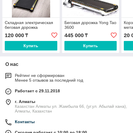
Складная электрическая
Беговая дорожка Yong Tao
Корз
беговая дорожка
3600
мет
120 000
445 000
20 
₸
₸
Купить
Купить
О нас
Рейтинг не сформирован
Менее 5 отзывов за последний год
Работает с 29.11.2018
г. Алматы
Казахстан Алматы ул. Жамбыла 66, (уг.ул. Абылай хана),
Алматы, Казахстан
Контакты
Сегодня работает с 10:00 до 18:00