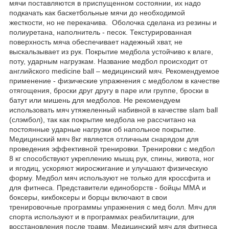
мячи поставляются в приспущенном состоянии, их надо
подкачать как баскетбольные мячи до необходимой
жесткости, но не перекачива. Оболочка сделана из резины и
полиуретана, наполнитель - песок. Текстурированная
поверхность мяча обеспечивает надежный хват, не
выскальзывает из рук. Покрытие медбола устойчиво к влаге,
поту, ударным нагрузкам. Название медбол происходит от
английского medicine ball – медицинский мяч. Рекомендуемое
применение - физические упражнения с медболом в качестве
отягощения, броски друг другу в паре или группе, броски в
батут или мишень для медболов. Не рекомендуем
использовать мяч утяжеленный набивной в качестве slam ball
(слэмбол), так как покрытие медбола не рассчитано на
постоянные ударные нагрузки об напольное покрытие.
Медицинский мяч 8кг является отличным снарядом для
проведения эффективной тренировки. Тренировки с медбол
8 кг способствуют укреплению мышц рук, спины, живота, ног
и ягодиц, ускоряют жиросжигание и улучшают физическую
форму. Медбол мяч используют не только для кроссфита и
для фитнеса. Представители единоборств - бойцы ММА и
боксеры, кикбоксеры и борцы включают в свои
тренировочные программы упражнения с мед болл. Мяч для
спорта используют и в программах реабилитации, для
восстановления после травм. Медицинский мяч для фитнеса