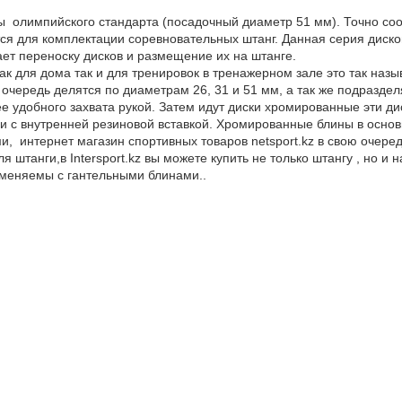
олимпийского стандарта (посадочный диаметр 51 мм). Точно соотв
ся для комплектации соревновательных штанг. Данная серия дисков
ет переноску дисков и размещение их на штанге.
к для дома так и для тренировок в тренажерном зале это так на
 очередь делятся по диаметрам 26, 31 и 51 мм, а так же подраздел
е удобного захвата рукой. Затем идут диски хромированные эти д
и с внутренней резиновой вставкой. Хромированные блины в осно
и, интернет магазин спортивных товаров netsport.kz в свою очер
я штанги,в Intersport.kz вы можете купить не только штангу , но и
меняемы с гантельными блинами..