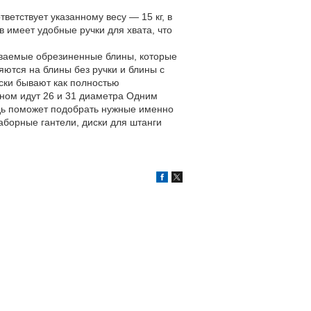
етствует указанному весу ― 15 кг, в
 имеет удобные ручки для хвата, что
зываемые обрезиненные блины, которые
яются на блины без ручки и блины с
иски бывают как полностью
вном идут 26 и 31 диаметра Одним
едь поможет подобрать нужные именно
 наборные гантели, диски для штанги