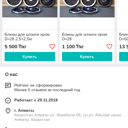
Блины для штанги хром
Блины для штанги хром
Блин
D=28 2,5+2,5кг
D=28
D=50
5 500
1 100
13 
₸/кг
₸/кг
Купить
Купить
О нас
Рейтинг не сформирован
Менее 5 отзывов за последний год
Работает с 29.11.2018
г. Алматы
Казахстан Алматы ул. Жамбыла 66, (уг.ул. Абылай хана),
Алматы, Казахстан