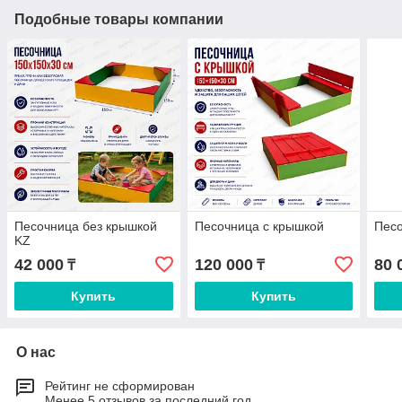
Подобные товары компании
Песочница без крышкой
Песочница с крышкой
Песо
KZ
42 000
120 000
80 
₸
₸
Купить
Купить
О нас
Рейтинг не сформирован
Менее 5 отзывов за последний год