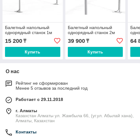
Балетный напольный
Балетный напольный
Бал
однорядный станок 1м
однорядный станок 2м
одно
15 200
39 900
64 
₸
₸
Купить
Купить
О нас
Рейтинг не сформирован
Менее 5 отзывов за последний год
Работает с 29.11.2018
г. Алматы
Казахстан Алматы ул. Жамбыла 66, (уг.ул. Абылай хана),
Алматы, Казахстан
Контакты