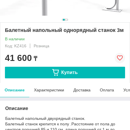
Балетный напольный однорядный станок 3м
В наличии
Код: KZ416
Розница
41 600
₸
Купить
Описание
Характеристики
Доставка
Оплата
Усл
Описание
Балетный напольный двухрядный станок.
Балетный станок крепится к полу .Расстояние от пола до
центров поручней 85 и 110 см, длина поручней от 1 м до