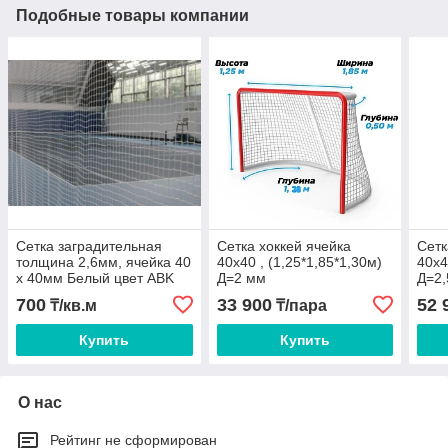
Подобные товары компании
Сетка заградительная
Сетка хоккей ячейка
Сетк
толщина 2,6мм, ячейка 40
40х40 , (1,25*1,85*1,30м)
40х4
х 40мм Белый цвет ABK
Д=2 мм
Д=2,
700
33 900
52 
₸/кв.м
₸/пара
Купить
Купить
О нас
Рейтинг не сформирован