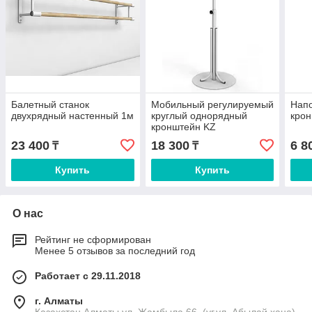
Балетный станок
Мобильный регулируемый
Нап
двухрядный настенный 1м
круглый однорядный
кро
кронштейн KZ
23 400
18 300
6 8
₸
₸
Купить
Купить
О нас
Рейтинг не сформирован
Менее 5 отзывов за последний год
Работает с 29.11.2018
г. Алматы