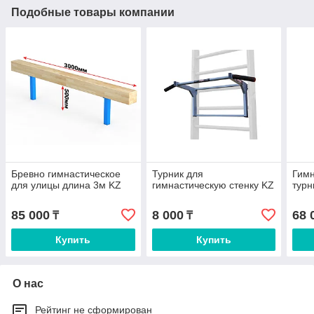
Подобные товары компании
Бревно гимнастическое
Турник для
Гимн
для улицы длина 3м KZ
гимнастическую стенку KZ
турн
85 000
8 000
68 
₸
₸
Купить
Купить
О нас
Рейтинг не сформирован