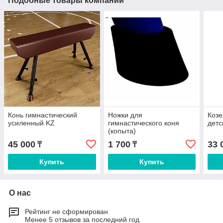
Подобные товары компании
Конь гимнастический
Ножки для
Козе
усиленный KZ
гимнастического коня
детс
(копыта)
45 000
1 700
33 
₸
₸
Купить
Купить
О нас
Рейтинг не сформирован
Менее 5 отзывов за последний год