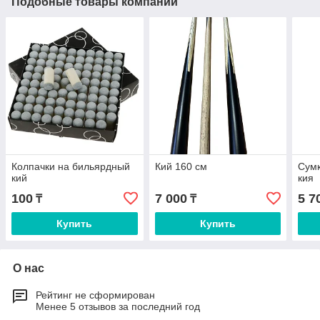
Подобные товары компании
Колпачки на бильярдный
Кий 160 см
Сумк
кий
кия
100
7 000
5 7
₸
₸
Купить
Купить
О нас
Рейтинг не сформирован
Менее 5 отзывов за последний год