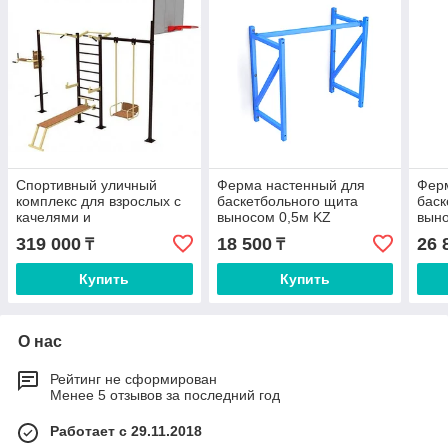
Спортивный уличный
Ферма настенный для
Фер
комплекс для взрослых с
баскетбольного щита
баск
качелями и
выносом 0,5м KZ
выно
баскетбольным кольцом
319 000
18 500
26 
₸
₸
Купить
Купить
О нас
Рейтинг не сформирован
Менее 5 отзывов за последний год
Работает с 29.11.2018