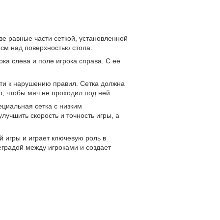
ве равные части сеткой, установленной
 см над поверхностью стола.
ка слева и поле игрока справа. С ее
сти к нарушению правил. Сетка должна
о, чтобы мяч не проходил под ней.
ециальная сетка с низким
лучшить скорость и точность игры, а
 игры и играет ключевую роль в
еградой между игроками и создает