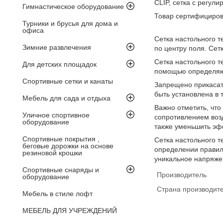
CLIP, сетка с регул
Гимнастическое оборудование
Товар сертифицирова
Турники и брусья для дома и
офиса
Сетка настольного т
Зимние развлечения
по центру поля. Сет
Сетка настольного т
Для детских площадок
помощью определяют
Спортивные сетки и канаты
Запрещено прикасать
быть установлена в 
Мебель для сада и отдыха
Важно отметить, что
Уличное спортивное
сопротивлением возд
оборудование
также уменьшить эф
Спортивные покрытия ,
Сетка настольного т
беговые дорожки на основе
определении правил 
резиновой крошки
уникальное напряже
Спортивные снаряды и
Производитель
оборудование
Страна производит
Мебель в стиле лофт
МЕБЕЛЬ ДЛЯ УЧРЕЖДЕНИЙ