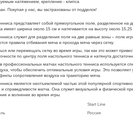
ируемым натяжением, крепление - клипса
н. Покупая у нас, вы застрахованы от подделок!
енниса представляет собой прямоугольное поле, разделенное на д
ка имеет ширина около 15 см и натягивается на высоту около 15,25
енниса служит для разделения поля на две равные зоны – поле игро
ся правила отбивания мяча и прохода мяча через сетку.
ся или перемещать сетку во время игры, так как это может приве
точности по центру поля настольного тенниса и натянута достаточн
 в профессиональных матчах настольного тенниса используется сп
уха, чтобы обеспечить оптимальные условия игры. Это позволяет у
фекты сопротивления воздуха на траекторию мяча.
енниса является неотъемлемой частью этой популярной спортивной
и справедливости матча. Она служит визуальной и физической пр
ние и волнение во время игры.
Start Line
ель
Россия