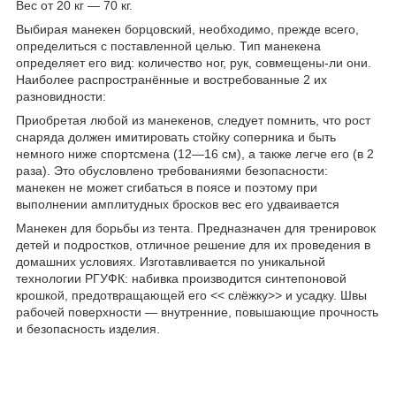
Вес от 20 кг ― 70 кг.
Выбирая манекен борцовский, необходимо, прежде всего,
определиться с поставленной целью. Тип манекена
определяет его вид: количество ног, рук, совмещены-ли они.
Наиболее распространённые и востребованные 2 их
разновидности:
Приобретая любой из манекенов, следует помнить, что рост
снаряда должен имитировать стойку соперника и быть
немного ниже спортсмена (12—16 см), а также легче его (в 2
раза). Это обусловлено требованиями безопасности:
манекен не может сгибаться в поясе и поэтому при
выполнении амплитудных бросков вес его удваивается
Манекен для борьбы из тента. Предназначен для тренировок
детей и подростков, отличное решение для их проведения в
домашних условиях. Изготавливается по уникальной
технологии РГУФК: набивка производится синтепоновой
крошкой, предотвращающей его << слёжку>> и усадку. Швы
рабочей поверхности — внутренние, повышающие прочность
и безопасность изделия.