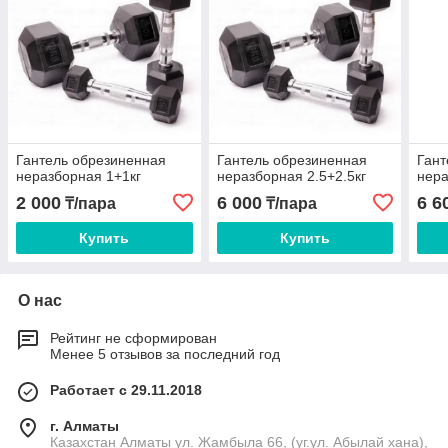
Гантель обрезиненная
Гантель обрезиненная
Гант
неразборная 1+1кг
неразборная 2.5+2.5кг
нера
2 000
6 000
6 6
₸/пара
₸/пара
Купить
Купить
О нас
Рейтинг не сформирован
Менее 5 отзывов за последний год
Работает с 29.11.2018
г. Алматы
Казахстан Алматы ул. Жамбыла 66, (уг.ул. Абылай хана),