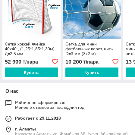
Сетка хоккей ячейка
Сетка для мини
Сетк
40х40 , (1,25*1,85*1,30м)
футбольных ворот, нить
мини
Д=2,5 мм
D=3 мм (3х2 м)
нить
52 900
10 200
13 
₸/пара
₸/пара
Купить
Купить
О нас
Рейтинг не сформирован
Менее 5 отзывов за последний год
Работает с 29.11.2018
г. Алматы
Казахстан Алматы ул. Жамбыла 66, (уг.ул. Абылай хана),