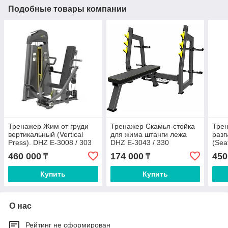
Подобные товары компании
Тренажер Жим от груди
Тренажер Скамья-стойка
Трен
вертикальный (Vertical
для жима штанги лежа
разг
Press). DHZ E-3008 / 303
DHZ E-3043 / 330
(Sea
3023
460 000
174 000
450
₸
₸
Купить
Купить
О нас
Рейтинг не сформирован