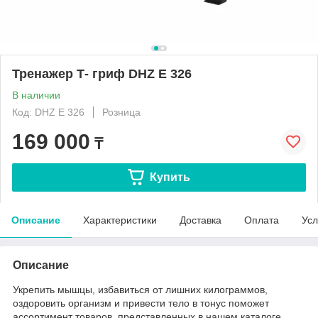
Тренажер Т- гриф DHZ E 326
В наличии
Код: DHZ E 326
Розница
169 000
₸
Купить
Описание
Характеристики
Доставка
Оплата
Усл
Описание
Укрепить мышцы, избавиться от лишних килограммов,
оздоровить организм и привести тело в тонус поможет
ассортимент товаров, представленных в нашем каталоге.