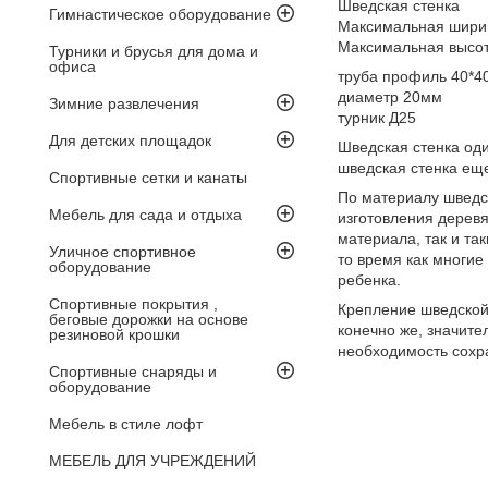
Шведская стенка
Гимнастическое оборудование
Максимальная шири
Максимальная высо
Турники и брусья для дома и
офиса
труба профиль 40*4
диаметр 20мм
Зимние развлечения
турник Д25
Для детских площадок
Шведская стенка од
шведская стенка ещ
Спортивные сетки и канаты
По материалу шведс
Мебель для сада и отдыха
изготовления деревя
материала, так и та
Уличное спортивное
то время как многие
оборудование
ребенка.
Спортивные покрытия ,
Крепление шведской 
беговые дорожки на основе
конечно же, значите
резиновой крошки
необходимость сохра
Спортивные снаряды и
оборудование
Мебель в стиле лофт
МЕБЕЛЬ ДЛЯ УЧРЕЖДЕНИЙ