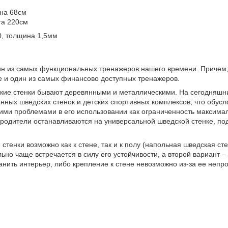
на 68см
та 220см
0, толщина 1,5мм
ин из самых функциональных тренажеров нашего времени. Причем
е и один из самых финансово доступных тренажеров.
кие стенки бывают деревянными и металлическими. На сегодняшни
нных шведских стенок и детских спортивных комплексов, что обусл
кими проблемами в его использовании как ограниченность максималь
 родители останавливаются на универсальной шведской стенке, под
стенки возможно как к стене, так и к полу (напольная шведская ст
льно чаще встречается в силу его устойчивости, а второй вариант –
нить интерьер, либо крепление к стене невозможно из-за ее непро