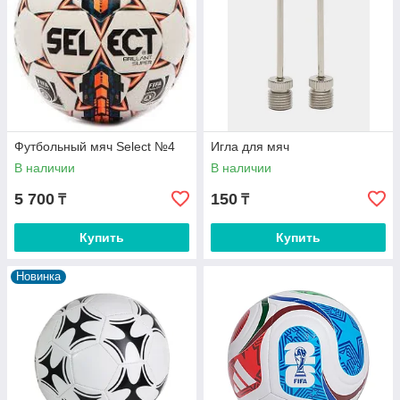
Футбольный мяч Select №4
Игла для мяч
В наличии
В наличии
5 700
150
₸
₸
Купить
Купить
Новинка